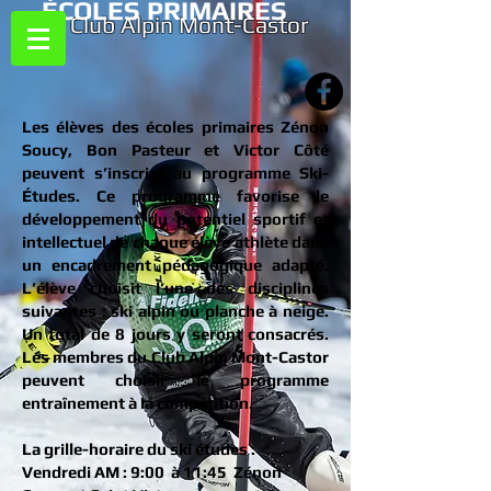
​ÉCOLES PRIMAIRES​
Club Alpin Mont-Castor
Les élèves des écoles primaires Zénon
Soucy, Bon Pasteur et Victor Côté
peuvent s’inscrire au programme Ski-
Études. Ce programme favorise le
développement du potentiel sportif et
intellectuel de chaque élève athlète dans
un encadrement pédagogique adapté.
L’élève choisit l’une des disciplines
suivantes : ski alpin ou planche à neige.
Un total de 8 jours y seront consacrés.
Les membres du Club Alpin Mont-Castor
peuvent choisir le programme
entraînement à la compétition.
La grille-horaire du ski études :
Vendredi AM : 9:00 à 11:45 Zénon